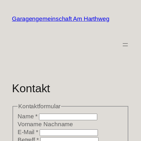
Zum
Inhalt
Garagengemeinschaft Am Harthweg
springen
Kontakt
Kontaktformular
Name
*
Vorname Nachname
E-Mail
*
Betreff
*